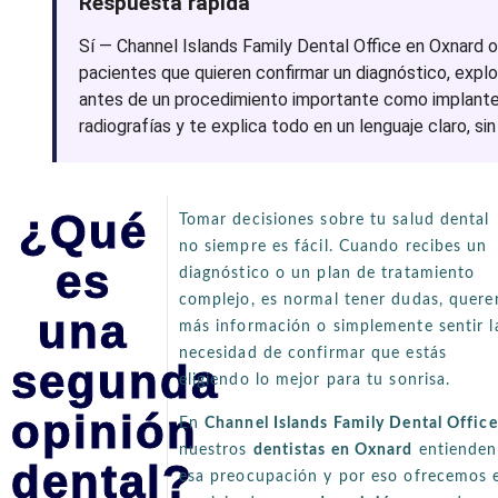
Respuesta rápida
Sí — Channel Islands Family Dental Office en Oxnard 
pacientes que quieren confirmar un diagnóstico, explo
antes de un procedimiento importante como implantes,
radiografías y te explica todo en un lenguaje claro, si
¿Qué
Tomar decisiones sobre tu salud dental
no siempre es fácil. Cuando recibes un
es
diagnóstico o un plan de tratamiento
complejo, es normal tener dudas, quere
una
más información o simplemente sentir l
necesidad de confirmar que estás
segunda
eligiendo lo mejor para tu sonrisa.
opinión
En
Channel Islands Family Dental Office
nuestros
dentistas en Oxnard
entienden
dental?
esa preocupación y por eso ofrecemos 