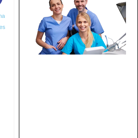
na
5
es