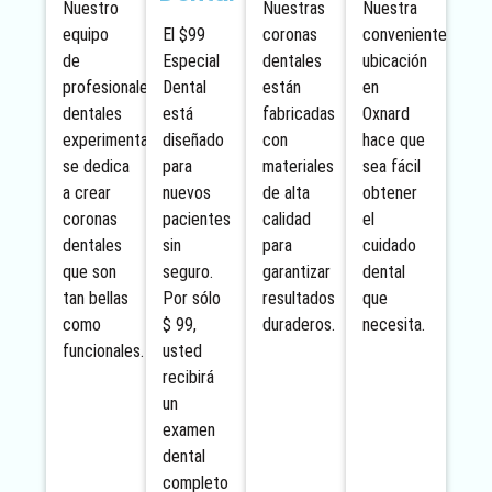
Nuestro
Nuestras
Nuestra
equipo
El $99
coronas
conveniente
de
Especial
dentales
ubicación
profesionales
Dental
están
en
dentales
está
fabricadas
Oxnard
experimentados
diseñado
con
hace que
se dedica
para
materiales
sea fácil
a crear
nuevos
de alta
obtener
coronas
pacientes
calidad
el
dentales
sin
para
cuidado
que son
seguro.
garantizar
dental
tan bellas
Por sólo
resultados
que
como
$ 99,
duraderos.
necesita.
funcionales.
usted
recibirá
un
examen
dental
completo