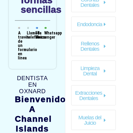
formas
Dentales
sencillas
Endodoncia
A
Llamada
FB
Whatsapp
través
telefónica
Messenger
de
Rellenos
un
Dentales
formulario
en
línea
Limpieza
Dental
DENTISTA
EN
OXNARD
Extracciones
Bienvenido
Dentales
A
Channel
Muelas del
Juicio
Islands