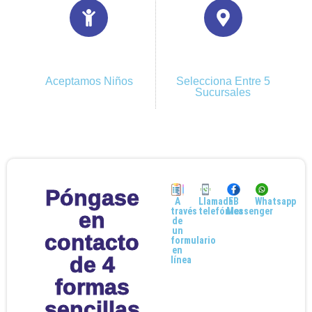
Aceptamos Niños
Selecciona Entre 5
Sucursales
Póngase
A
Llamada
FB
Whatsapp
través
telefónica
Messenger
en
de
un
contacto
formulario
en
de 4
línea
formas
sencillas