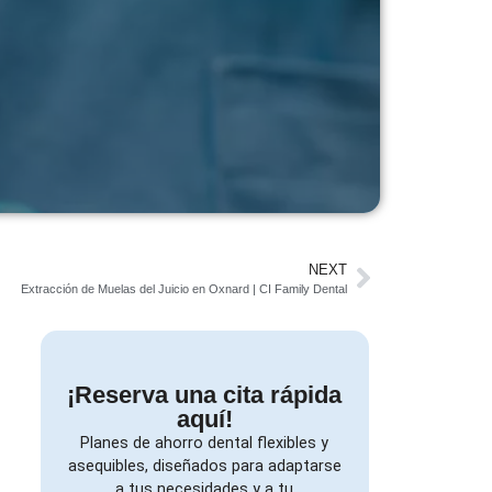
NEXT
Extracción de Muelas del Juicio en Oxnard | CI Family Dental
¡Reserva una cita rápida
aquí!
Planes de ahorro dental flexibles y
asequibles, diseñados para adaptarse
a tus necesidades y a tu