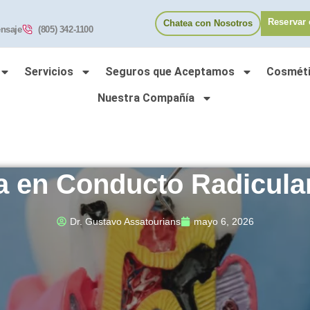
Reservar 
Chatea con Nosotros
nsaje
(805) 342-1100
Servicios
Seguros que Aceptamos
Cosméti
Nuestra Compañía
ta en Conducto Radicula
Dr. Gustavo Assatourians
mayo 6, 2026