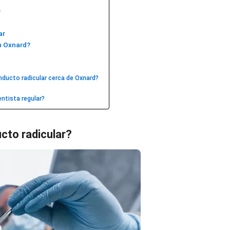
?
ar
en Oxnard?
ducto radicular cerca de Oxnard?
ntista regular?
cto radicular?