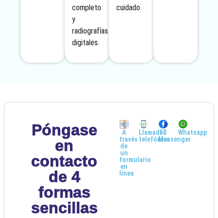
completo
cuidado.
y
radiografías
digitales.
Póngase
A
Llamada
FB
Whatsapp
través
telefónica
Messenger
en
de
un
contacto
formulario
en
de 4
línea
formas
sencillas