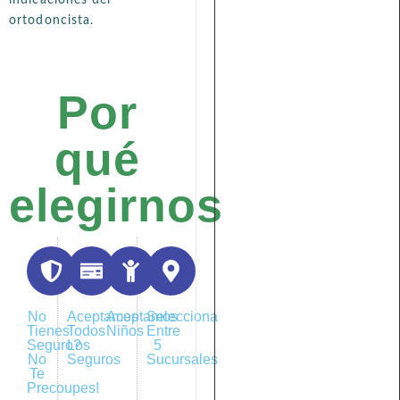
indicaciones del
ortodoncista.
Por
qué
elegirnos
No
Aceptamos
Aceptamos
Selecciona
Tienes
Todos
Niños
Entre
Seguro?
Los
5
No
Seguros
Sucursales
Te
Precoupes!