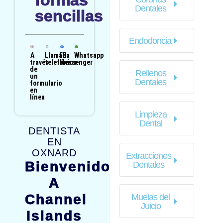
formas
Dentales
sencillas
Endodoncia
A
Llamada
FB
Whatsapp
través
telefónica
Messenger
de
Rellenos
un
Dentales
formulario
en
línea
Limpieza
Dental
DENTISTA
EN
OXNARD
Extracciones
Bienvenido
Dentales
A
Channel
Muelas del
Juicio
Islands