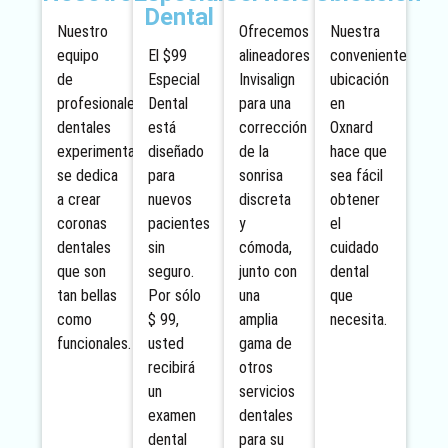
Dental
Nuestro
Ofrecemos
Nuestra
equipo
El $99
alineadores
conveniente
de
Especial
Invisalign
ubicación
profesionales
Dental
para una
en
dentales
está
corrección
Oxnard
experimentados
diseñado
de la
hace que
se dedica
para
sonrisa
sea fácil
a crear
nuevos
discreta
obtener
coronas
pacientes
y
el
dentales
sin
cómoda,
cuidado
que son
seguro.
junto con
dental
tan bellas
Por sólo
una
que
como
$ 99,
amplia
necesita.
funcionales.
usted
gama de
recibirá
otros
un
servicios
examen
dentales
dental
para su